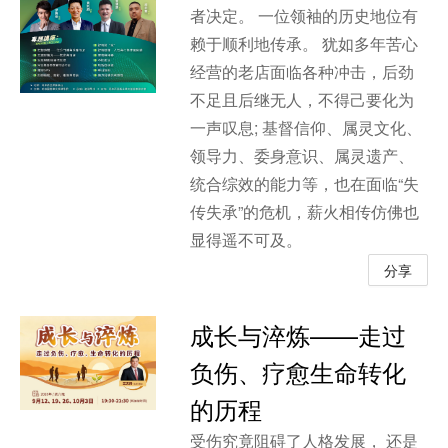
者决定。 一位领袖的历史地位有
赖于顺利地传承。 犹如多年苦心
经营的老店面临各种冲击，后劲
不足且后继无人，不得己要化为
一声叹息; 基督信仰、属灵文化、
领导力、委身意识、属灵遗产、
统合综效的能力等，也在面临“失
传失承”的危机，薪火相传仿佛也
显得遥不可及。
分享
成长与淬炼——走过
负伤、疗愈生命转化
的历程
受伤究竟阻碍了人格发展， 还是